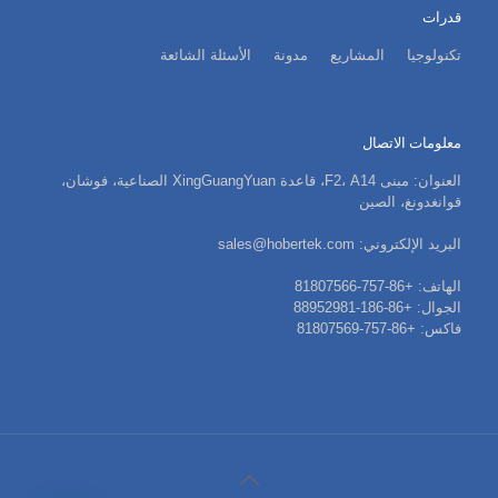
قدرات
تكنولوجيا
المشاريع
مدونة
الأسئلة الشائعة
معلومات الاتصال
العنوان: مبنى F2، A14، قاعدة XingGuangYuan الصناعية، فوشان،
قوانغدونغ، الصين
البريد الإلكتروني: sales@hobertek.com
الهاتف: +86-757-81807566
الجوال: +86-186-88952981
فاكس: +86-757-81807569