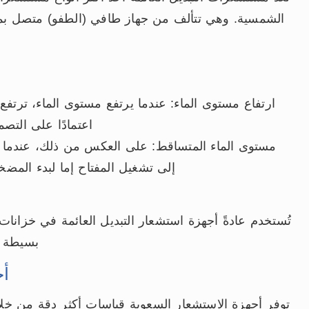
الشمسية. وهي تتألف من جهاز طافي (الطفو) متصل بمفتا
ارتفاع مستوى الماء: عندما يرتفع مستوى الماء، ترتفع 
اعتمادًا على التص
مستوى الماء المتساقط: على العكس من ذلك، عندما 
إلى تشغيل المفتاح إما لبدء المضخة
تُستخدم عادةً أجهزة استشعار التبديل العائمة في خزانات ا
بسيطة و
أج
توفر أجهزة الاستشعار السعوية قياسات أكثر دقة من خل