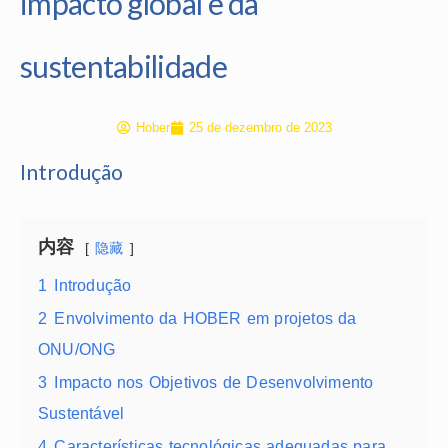
impacto global e da
sustentabilidade
Hober
25 de dezembro de 2023
Introdução
内容
隐藏
1
Introdução
2
Envolvimento da HOBER em projetos da
ONU/ONG
3
Impacto nos Objetivos de Desenvolvimento
Sustentável
4
Características tecnológicas adequadas para