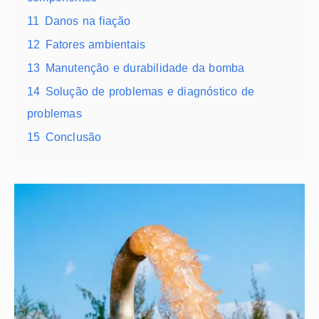
11
Danos na fiação
12
Fatores ambientais
13
Manutenção e durabilidade da bomba
14
Solução de problemas e diagnóstico de
problemas
15
Conclusão