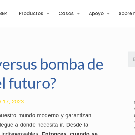
BER
Productos
Casos
Apoyo
Sobre 
versus bomba de
el futuro?
e 17, 2023
nuestro mundo moderno y garantizan
legue a donde necesita ir. Desde la
on indispensables.
Entonces, cuando se