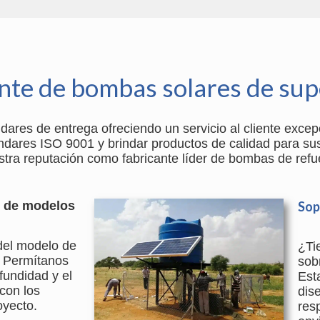
nte de bombas solares de supe
res de entrega ofreciendo un servicio al cliente excep
ándares ISO 9001 y brindar productos de calidad para sus
stra reputación como fabricante líder de bombas de refu
n de modelos
Sop
del modelo de
¿Ti
? Permítanos
sob
ofundidad y el
Est
con los
dis
oyecto.
res