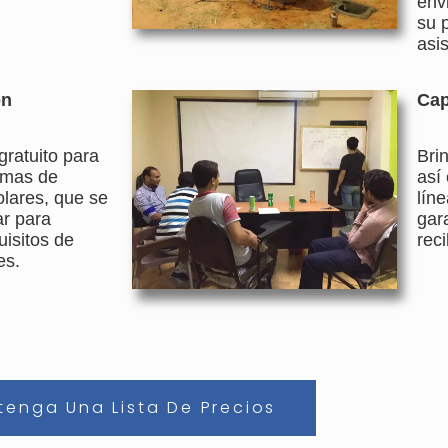
env
su 
asis
ón
Cap
ratuito para
Bri
emas de
así
lares, que se
lín
r para
gar
uisitos de
rec
es.
tenga Una Lista De Precios