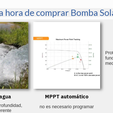
la hora de comprar Bomba Sola
Pro
fun
med
MPPT automático
 agua
profundidad,
no es necesario programar
erente