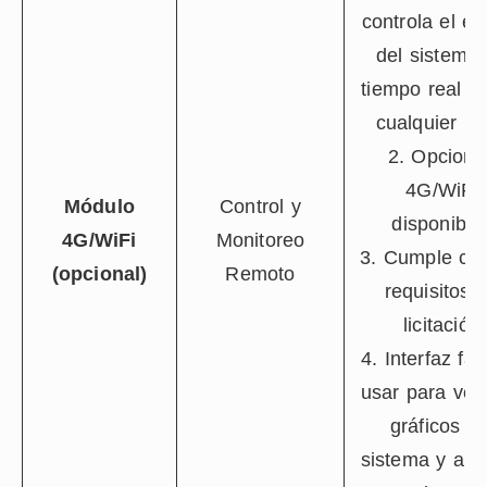
controla el es
del sistema
tiempo real d
cualquier lu
2. Opcione
4G/WiFi
Módulo
Control y
disponible
4G/WiFi
Monitoreo
3. Cumple con
(opcional)
Remoto
requisitos 
licitación
4. Interfaz fác
usar para veri
gráficos de
sistema y ana