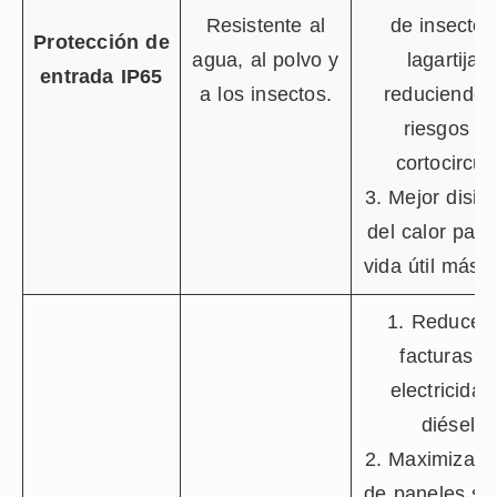
Resistente al
de insectos
Protección de
agua, al polvo y
lagartijas,
entrada IP65
a los insectos.
reduciendo 
riesgos d
cortocircui
3. Mejor disip
del calor par
vida útil más l
1. Reduce l
facturas d
electricidad
diésel.
2. Maximiza e
de paneles so