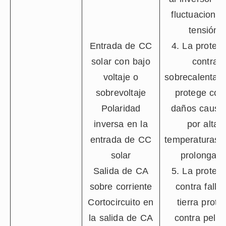
fluctuacione
tensión.
Entrada de CC
4. La protec
solar con bajo
contra
voltaje o
sobrecalentam
sobrevoltaje
protege con
Polaridad
daños causa
inversa en la
por altas
entrada de CC
temperaturas 
solar
prolongado
Salida de CA
5. La protec
sobre corriente
contra falla
Cortocircuito en
tierra prote
la salida de CA
contra pelig