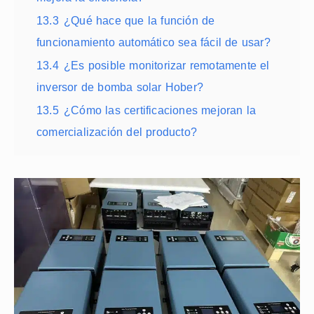
13.3
¿Qué hace que la función de
funcionamiento automático sea fácil de usar?
13.4
¿Es posible monitorizar remotamente el
inversor de bomba solar Hober?
13.5
¿Cómo las certificaciones mejoran la
comercialización del producto?