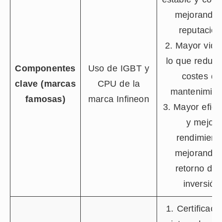
mejorando 
reputación
2. Mayor vida 
lo que reduce
Componentes
Uso de IGBT y
costes de
clave (marcas
CPU de la
mantenimien
famosas)
marca Infineon
3. Mayor efici
y mejor
rendimient
mejorando 
retorno de 
inversión
1. Certificaci