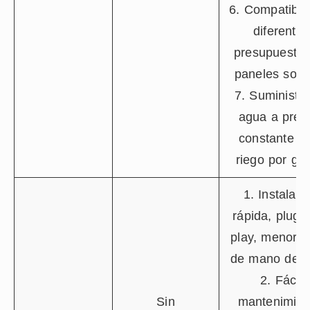
6. Compatible
diferentes
presupuestos
paneles sola
7. Suministr
agua a pres
constante p
riego por got
1. Instalaci
rápida, plug-
play, menor c
de mano de o
2. Fácil
Sin
mantenimien