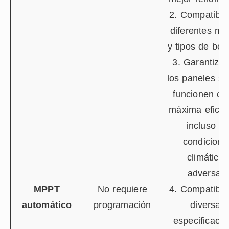
2. Compatible
diferentes ma
y tipos de bo
3. Garantiza
los paneles so
funcionen co
máxima eficie
incluso e
condicione
climáticas
adversas.
MPPT
No requiere
4. Compatible
automático
programación
diversas
especificaci