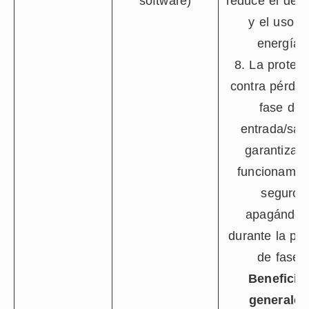
software)
reduce el des
y el uso d
energía.
8. La protec
contra pérdid
fase de
entrada/sali
garantiza 
funcionamie
seguro
apagándos
durante la pé
de fase.
Beneficio
generales