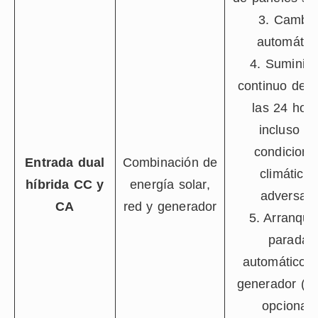
3. Cambi
automátic
4. Suminist
continuo de 
las 24 hor
incluso e
condicione
Entrada dual
Combinación de
climáticas
híbrida CC y
energía solar,
adversas.
CA
red y generador
5. Arranque
parada
automáticos 
generador (
opcional)