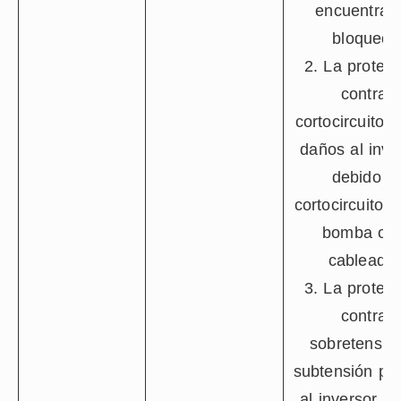
encuentra 
bloqueo.
2. La protec
contra
cortocircuitos 
daños al inve
debido a
cortocircuitos 
bomba o e
cableado.
3. La protec
contra
sobretensió
subtensión pr
al inversor de