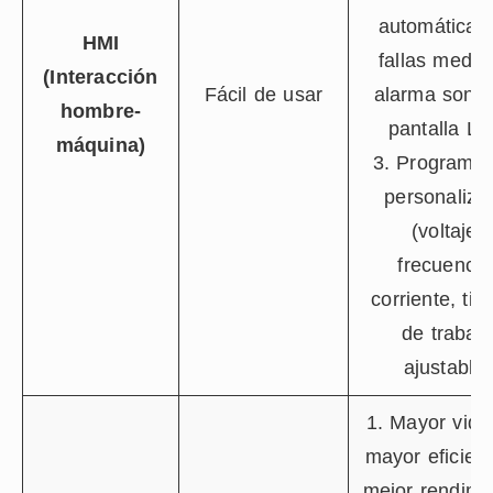
automáticas
HMI
fallas media
(Interacción
Fácil de usar
alarma sonor
hombre-
pantalla L
máquina)
3. Programac
personaliza
(voltaje,
frecuencia
corriente, ti
de trabajo
ajustable)
1. Mayor vida 
mayor eficien
mejor rendimi