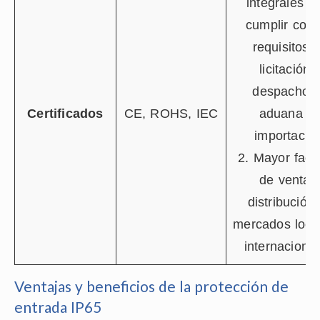
integrales p
cumplir con 
requisitos 
licitación 
despacho 
Certificados
CE, ROHS, IEC
aduana d
importació
2. Mayor facil
de venta 
distribución
mercados loca
internacional
Ventajas y beneficios de la protección de
entrada IP65