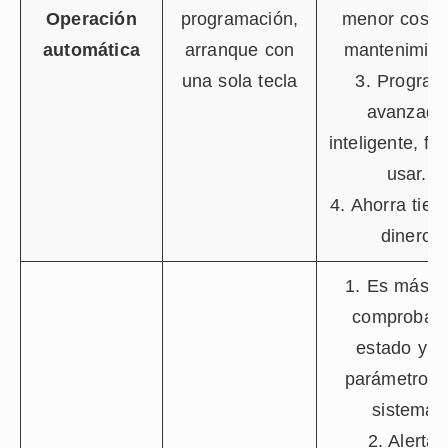
Operación
programación,
menor coste
automática
arranque con
mantenimien
una sola tecla
3. Progra
avanzado
inteligente, fác
usar.
4. Ahorra tie
dinero
1. Es más fá
comprobar 
estado y l
parámetros 
sistema.
2. Alertas