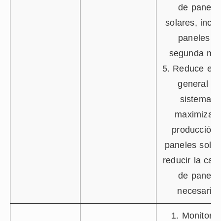
de panele
solares, inclu
paneles d
segunda ma
5. Reduce el 
general de
sistema a
maximizar 
producción 
paneles solar
reducir la can
de panele
necesarios
1. Monitore