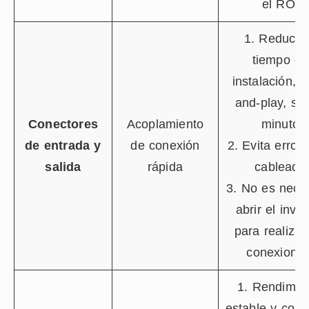
el ROI
1. Reduce 
tiempo de
instalación, p
and-play, sol
Conectores
Acoplamiento
minuto
de entrada y
de conexión
2. Evita error
salida
rápida
cableado
3. No es nece
abrir el inve
para realizar
conexiones
1. Rendimie
estable y confi