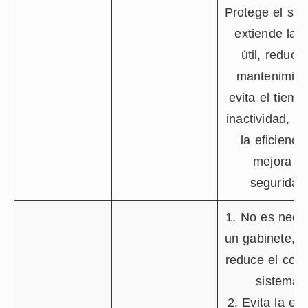
Protege el sis
extiende la v
útil, reduce 
mantenimien
evita el tiemp
inactividad, m
la eficiencia
mejora la
seguridad
1. No es nece
un gabinete, l
reduce el cost
sistema.
2. Evita la en