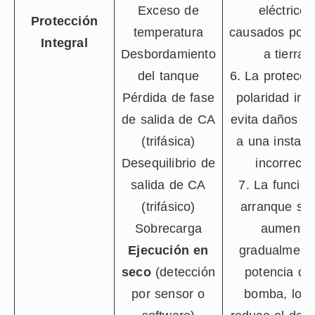
Exceso de
eléctricos
Protección
temperatura
causados por f
Integral
Desbordamiento
a tierra.
del tanque
6. La protecci
Pérdida de fase
polaridad inv
de salida de CA
evita daños d
(trifásica)
a una instala
Desequilibrio de
incorrecta
salida de CA
7. La funció
(trifásico)
arranque su
Sobrecarga
aumenta
Ejecución en
gradualmente
seco
(detección
potencia de
por sensor o
bomba, lo q