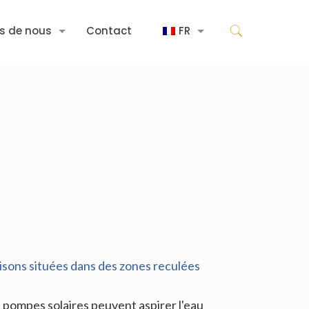
s de nous
Contact
FR
isons situées dans des zones reculées
s pompes solaires peuvent aspirer l'eau