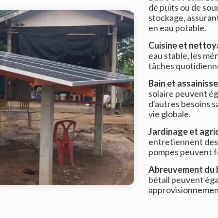
de puits ou de sou
stockage, assuran
en eau potable.
Cuisine et netto
eau stable, les m
tâches quotidienne
Bain et assainis
solaire peuvent ég
d'autres besoins sa
vie globale.
Jardinage et agric
entretiennent des 
pompes peuvent fou
Abreuvement du b
bétail peuvent ég
approvisionnement