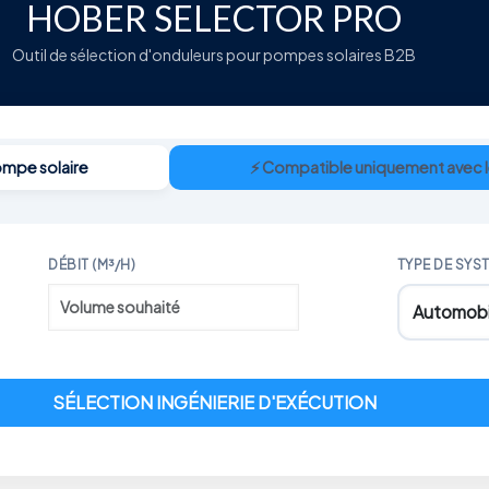
HOBER SELECTOR PRO
Outil de sélection d'onduleurs pour pompes solaires B2B
ompe solaire
⚡ Compatible uniquement avec le
DÉBIT (M³/H)
TYPE DE SYS
SÉLECTION INGÉNIERIE D'EXÉCUTION