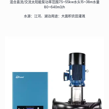
混合直流/交流太阳能泵功率范围7.5~55kw水头15~38m水量
80~640m3/h
水源：江河、湖泊用途：大面积农田灌溉