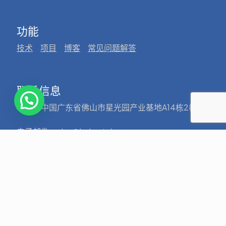
功能
技术
项目
博客
常见问题解答
联系信息
地址：中国广东省佛山市星光园产业基地A14栋2楼
电子邮件: sales@hobertek.com
电话: +86-757-81807566
手机：+86-186-88952981
传真：+86-757-81807569