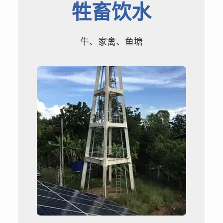
牲畜饮水
牛、家禽、鱼塘