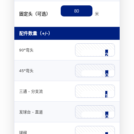
固定头（可选）
米
配件数量（+/-）
90°弯头
2
−
+
45°弯头
0
−
+
三通 - 分支流
1
−
+
发球台 - 直道
0
−
+
球阀