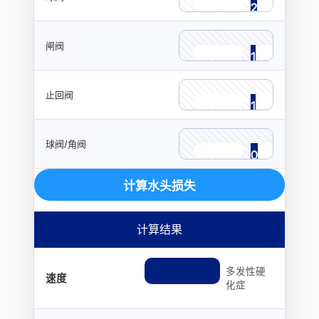
2
−
+
闸阀
1
−
+
止回阀
1
−
+
球阀/角阀
0
−
+
计算水头损失
计算结果
多发性硬
速度
化症