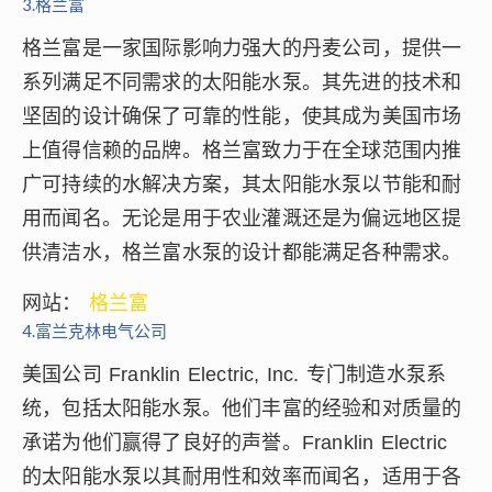
3.格兰富
格兰富是一家国际影响力强大的丹麦公司，提供一
系列满足不同需求的太阳能水泵。其先进的技术和
坚固的设计确保了可靠的性能，使其成为美国市场
上值得信赖的品牌。格兰富致力于在全球范围内推
广可持续的水解决方案，其太阳能水泵以节能和耐
用而闻名。无论是用于农业灌溉还是为偏远地区提
供清洁水，格兰富水泵的设计都能满足各种需求。
网站：
格兰富
4.富兰克林电气公司
美国公司 Franklin Electric, Inc. 专门制造水泵系
统，包括太阳能水泵。他们丰富的经验和对质量的
承诺为他们赢得了良好的声誉。Franklin Electric
的太阳能水泵以其耐用性和效率而闻名，适用于各