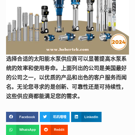
选择合适的太阳能水泵供应商可以显著提高水泵系
统的效率和使用寿命。上面列出的公司是美国最好
的公司之一，以优质的产品和出色的客户服务而闻
名。无论您寻求的是创新、可靠性还是可持续性，
这些供应商都能满足您的需求。
Facebook
叽叽喳喳
LinkedIn
WhatsApp
Reddit