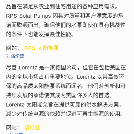
品旨在满足从农业到住宅用途的各种应用需求。
RPS Solar Pumps 因其对质量和客户满意度的承
诺而脱颖而出，确保他们的水泵即使在具有挑战性
的条件下也能发挥最佳性能。
网站：
RPS 太阳能泵
2. 洛伦兹
尽管 Lorentz 是一家德国公司，但它在包括美国在
内的全球市场占有重要地位。Lorentz 以其高效环
保的高品质太阳能泵系统而闻名。他们对创新和可
持续发展的承诺使其成为美国许多人的首选。
Lorentz 太阳能泵旨在提供可靠的供水解决方案，
减少对传统电源的依赖并促进可再生能源的使用。
网站：
洛伦兹