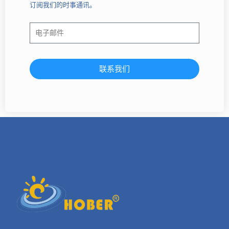
订阅我们的时事通讯。
联系我们