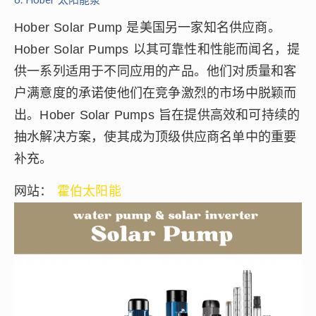
Hober Solar Pump 是美国另一家知名供应商。
Hober Solar Pumps 以其可靠性和性能而闻名，提
供一系列适用于不同应用的产品。他们对质量和客
户满意度的承诺使他们在竞争激烈的市场中脱颖而
出。Hober Solar Pumps 旨在提供高效和可持续的
抽水解决方案，使其成为顶级供应商名单中的重要
补充。
网站：
霍伯太阳能