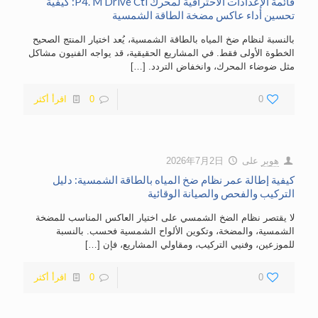
قائمة الإعدادات الاحترافية لمحرك P4. M Drive Ctl: كيفية
تحسين أداء عاكس مضخة الطاقة الشمسية
بالنسبة لنظام ضخ المياه بالطاقة الشمسية، يُعد اختيار المنتج الصحيح
الخطوة الأولى فقط. في المشاريع الحقيقية، قد يواجه الفنيون مشاكل
مثل ضوضاء المحرك، وانخفاض التردد.
[…]
0
0
اقرأ أكثر
هوبر
على
2026年7月2日
كيفية إطالة عمر نظام ضخ المياه بالطاقة الشمسية: دليل
التركيب والفحص والصيانة الوقائية
لا يقتصر نظام الضخ الشمسي على اختيار العاكس المناسب للمضخة
الشمسية، والمضخة، وتكوين الألواح الشمسية فحسب. بالنسبة
للموزعين، وفنيي التركيب، ومقاولي المشاريع، فإن
[…]
0
0
اقرأ أكثر