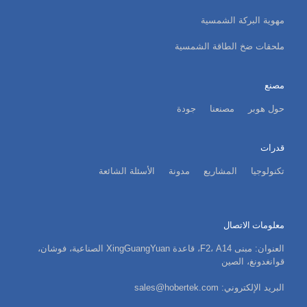
مهوية البركة الشمسية
ملحقات ضخ الطاقة الشمسية
مصنع
حول هوبر
مصنعنا
جودة
قدرات
تكنولوجيا
المشاريع
مدونة
الأسئلة الشائعة
معلومات الاتصال
العنوان: مبنى F2، A14، قاعدة XingGuangYuan الصناعية، فوشان،
قوانغدونغ، الصين
البريد الإلكتروني: sales@hobertek.com