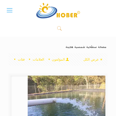
مضخة سطحية شمسية هجينة
عرض الكل
المؤلفون
العلامات
فئات