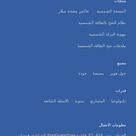
منتجات
المضخة الشمسية
عاكس مضخة سلار
نظام الضخ بالطاقة الشمسية
مهوية البركة الشمسية
ملحقات ضخ الطاقة الشمسية
مصنع
حول هوبر
مصنعنا
جودة
قدرات
تكنولوجيا
المشاريع
مدونة
الأسئلة الشائعة
معلومات الاتصال
العنوان: مبنى F2، A14، قاعدة XingGuangYuan الصناعية، فوشان،