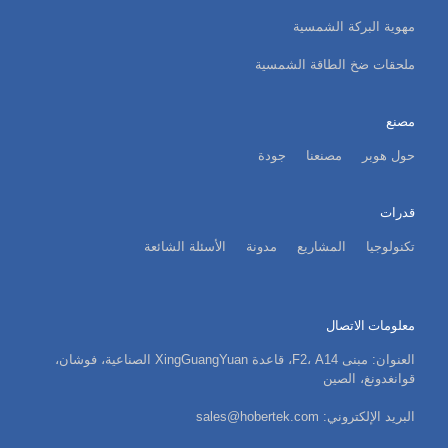
مهوية البركة الشمسية
ملحقات ضخ الطاقة الشمسية
مصنع
حول هوبر
مصنعنا
جودة
قدرات
تكنولوجيا
المشاريع
مدونة
الأسئلة الشائعة
معلومات الاتصال
العنوان: مبنى F2، A14، قاعدة XingGuangYuan الصناعية، فوشان،
قوانغدونغ، الصين
البريد الإلكتروني: sales@hobertek.com