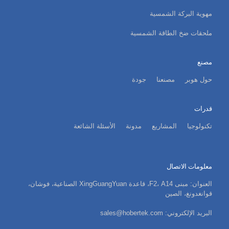
مهوية البركة الشمسية
ملحقات ضخ الطاقة الشمسية
مصنع
حول هوبر
مصنعنا
جودة
قدرات
تكنولوجيا
المشاريع
مدونة
الأسئلة الشائعة
معلومات الاتصال
العنوان: مبنى F2، A14، قاعدة XingGuangYuan الصناعية، فوشان،
قوانغدونغ، الصين
البريد الإلكتروني: sales@hobertek.com