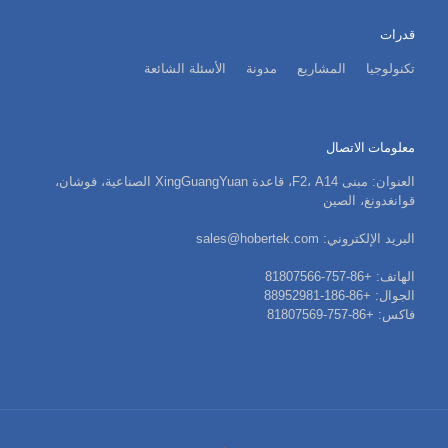
قدرات
تكنولوجيا
المشاريع
مدونة
الأسئلة الشائعة
معلومات الاتصال
العنوان: مبنى F2، A14، قاعدة XingGuangYuan الصناعية، فوشان،
قوانغدونغ، الصين
البريد الإلكتروني: sales@hobertek.com
الهاتف: +86-757-81807566
الجوال: +86-186-88952981
فاكس: +86-757-81807569