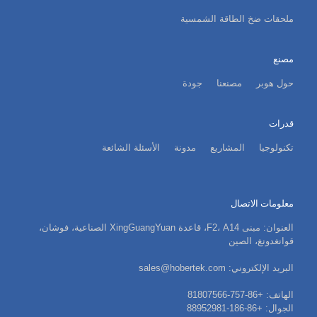
ملحقات ضخ الطاقة الشمسية
مصنع
حول هوبر
مصنعنا
جودة
قدرات
تكنولوجيا
المشاريع
مدونة
الأسئلة الشائعة
معلومات الاتصال
العنوان: مبنى F2، A14، قاعدة XingGuangYuan الصناعية، فوشان،
قوانغدونغ، الصين
البريد الإلكتروني: sales@hobertek.com
الهاتف: +86-757-81807566
الجوال: +86-186-88952981